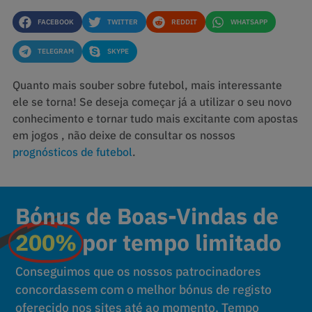
FACEBOOK
TWITTER
REDDIT
WHATSAPP
TELEGRAM
SKYPE
Quanto mais souber sobre futebol, mais interessante
ele se torna! Se deseja começar já a utilizar o seu novo
conhecimento e tornar tudo mais excitante com apostas
em jogos , não deixe de consultar os nossos
prognósticos de futebol
.
Bónus de Boas-Vindas de
200%
por tempo limitado
Conseguimos que os nossos patrocinadores
concordassem com o melhor bónus de registo
oferecido nos sites até ao momento. Tempo