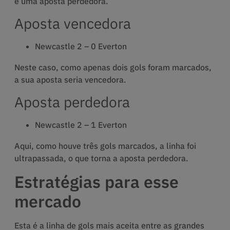
e uma aposta perdedora.
Aposta vencedora
Newcastle 2 – 0 Everton
Neste caso, como apenas dois gols foram marcados,
a sua aposta seria vencedora.
Aposta perdedora
Newcastle 2 – 1 Everton
Aqui, como houve três gols marcados, a linha foi
ultrapassada, o que torna a aposta perdedora.
Estratégias para esse
mercado
Esta é a linha de gols mais aceita entre as grandes