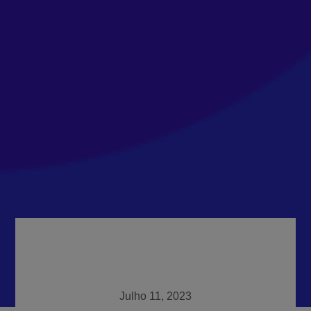
Julho 11, 2023