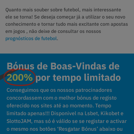
Quanto mais souber sobre futebol, mais interessante
ele se torna! Se deseja começar já a utilizar o seu novo
conhecimento e tornar tudo mais excitante com apostas
em jogos , não deixe de consultar os nossos
prognósticos de futebol
.
Bónus de Boas-Vindas de
200%
por tempo limitado
Conseguimos que os nossos patrocinadores
concordassem com o melhor bónus de registo
oferecido nos sites até ao momento. Tempo
limitado apenas!!! Disponivel na Lsbet, Kikobet e
SlottoJAM, mas só é válido se se registar e activar
o mesmo nos botões ‘Resgatar Bónus’ abaixo ou