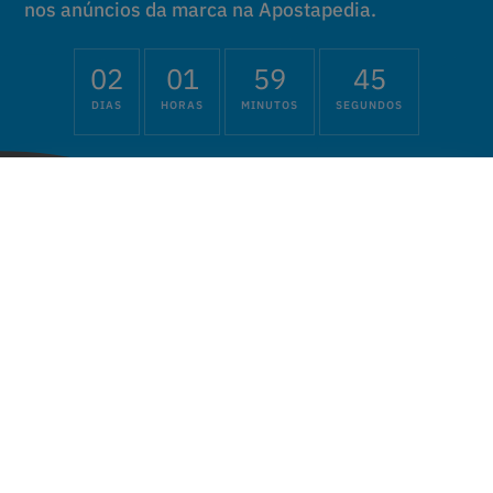
nos anúncios da marca na Apostapedia.
02
01
59
44
DIAS
HORAS
MINUTOS
SEGUNDOS
TERMOS E CONDIÇÕES
jQuery( document ).ready( function ( $ ) {
$(document).on( 'countdown_expire', function() {
Object.keys(localStorage) .filter(key =>
key.endsWith('evergreen_interval')) .forEach(key =>
localStorage .removeItem((key)))
Object.keys(localStorage) .filter(key =>
key.endsWith('evergreen_due_date')) .forEach(key =>
localStorage .removeItem((key))) } ); } );