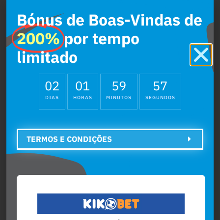
Bónus de Boas-Vindas de
200%
por tempo
limitado
02
01
59
56
DIAS
HORAS
MINUTOS
SEGUNDOS
TERMOS E CONDIÇÕES