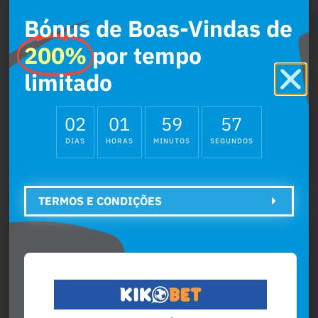
Bónus de Boas-Vindas de
200%
por tempo
limitado
02
01
59
57
DIAS
HORAS
MINUTOS
SEGUNDOS
TERMOS E CONDIÇÕES