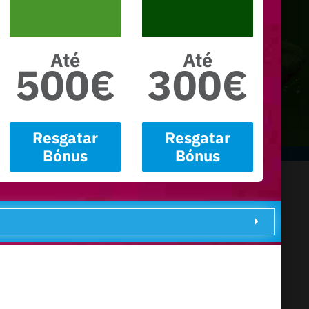
de futebol
Até
Até
500€
300€
Resgatar
Resgatar
Bónus
Bónus