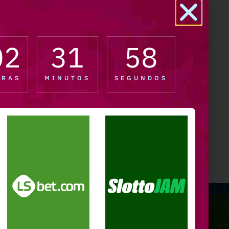
02
31
57
ORAS
MINUTOS
SEGUNDOS
Guias de competições