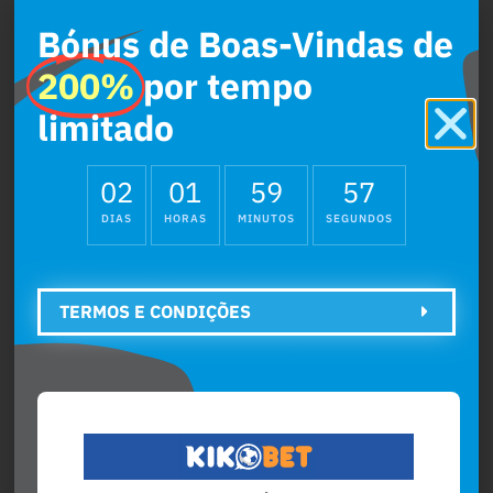
Bónus de Boas-Vindas de
200%
por tempo
limitado
02
01
59
57
DIAS
HORAS
MINUTOS
SEGUNDOS
TERMOS E CONDIÇÕES