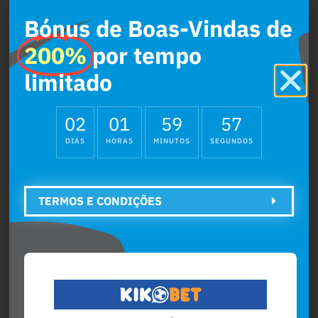
Bónus de Boas-Vindas de
200%
por tempo
limitado
02
01
59
57
DIAS
HORAS
MINUTOS
SEGUNDOS
TERMOS E CONDIÇÕES