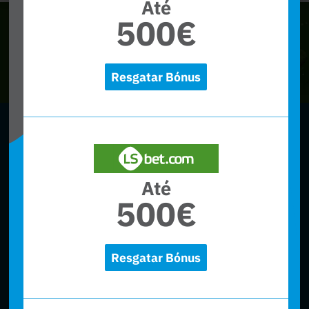
Até
500€
Está aqui:
Inicio
-
Prognósticos Futebol
-
Santa Clara
VS Sporting 08-11-2025 – Prognóstico de futebol
Resgatar Bónus
Santa Clara VS Sporting 08-11-2025
– Prognóstico de futebol
Prognósticos de futebol
08.11.2025 - 20.30 UTC 0
Até
Estãdio de São Miguel
500€
Tiago Magalhaes
Resgatar Bónus
Data de Publicação:
11/11/2025