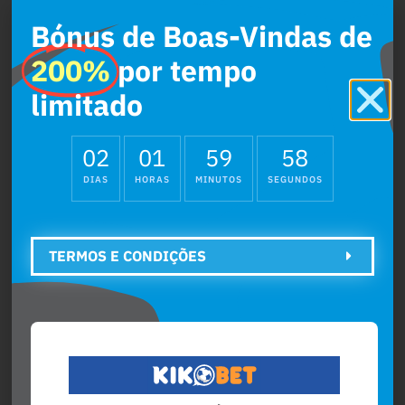
Bónus de Boas-Vindas de
200%
por tempo
limitado
02
01
59
58
DIAS
HORAS
MINUTOS
SEGUNDOS
TERMOS E CONDIÇÕES