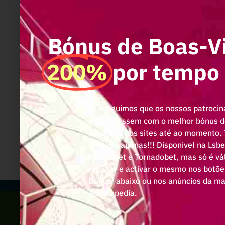
Bónus de Boas-V
200%
por tempo 
Prognósticos Futebol
Melhores Jogadores
Conseguimos que os nossos patrocin
concordassem com o melhor bónus de
oferecido nos sites até ao momento.
limitado apenas!!! Disponivel na Lsbe
Reloadbet e Tornadobet, mas só é vál
registar e activar o mesmo nos botõe
Bónus’ abaixo ou nos anúncios da ma
Apostapedia.
Está aqui:
Inicio
-
Prognósticos Futebol
-
Spo