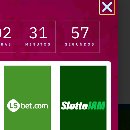
02
31
56
ORAS
MINUTOS
SEGUNDOS
Guias de competições