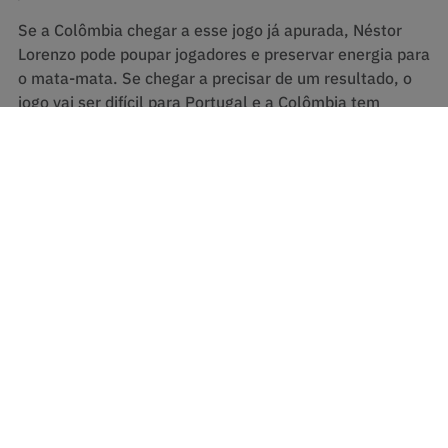
Se a Colômbia chegar a esse jogo já apurada, Néstor
Lorenzo pode poupar jogadores e preservar energia para
o mata-mata. Se chegar a precisar de um resultado, o
jogo vai ser difícil para Portugal e a Colômbia tem
argumentos para ganhar.
A odd de 41.00 para vencer o torneio desconta
excessivamente uma seleção que chegou ao Mundial
em segundo na CONMEBOL.
Sendo importante conferir assim os mercados de
chegada aos quartos-de-final, onde a cotação desce
consideravelmente e o valor é ainda mais evidente.