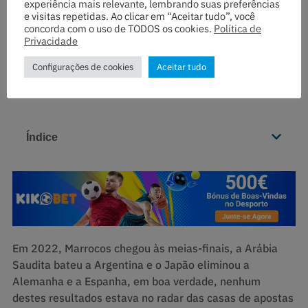
experiência mais relevante, lembrando suas preferências
Como Outsiders?
e visitas repetidas. Ao clicar em “Aceitar tudo”, você
concorda com o uso de TODOS os cookies.
Política de
Privacidade
Configurações de cookies
Aceitar tudo
Índice
Em 2022, Marrocos chegou às meias-finais, a Arábia
Saudita bateu a Argentina e o Japão eliminou a
Alemanha e a Espanha, em boa verdade, nenhum
destes resultados estava no radar das casas de apostas