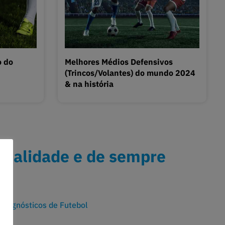
o do
Melhores Médios Defensivos
(Trincos/Volantes) do mundo 2024
& na história
tualidade e de sempre
Prognósticos de Futebol