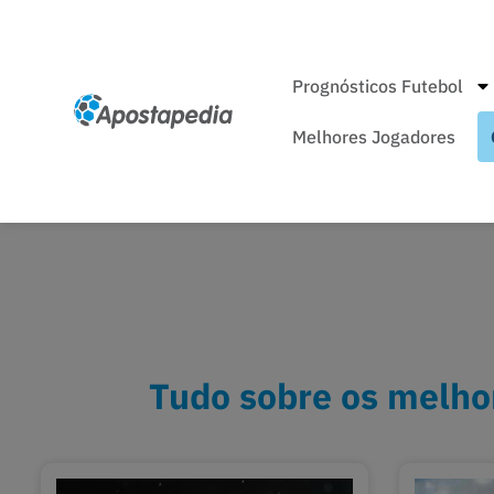
Prognósticos Futebol
Melhores Jogadores
Tudo sobre os melho