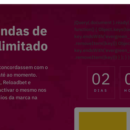
jQuery( document ).ready( 
indas de
function() { Object.keys(lo
key.endsWith('evergreen_i
limitado
.removeItem((key))) Object
key.endsWith('evergreen_d
.removeItem((key))) } ); } )
 concordassem com o
02
 até ao momento.
, Reloadbet e
 activar o mesmo nos
DIAS
H
cios da marca na