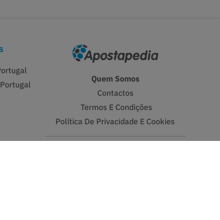
s
ortugal
Quem Somos
 Portugal
Contactos
Termos E Condições
Política De Privacidade E Cookies
Brazil
/
Portugal