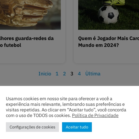
lhores guarda-redes da
Quem é Jogador Mais Car
do futebol
Mundo em 2024?
Inicio
1
2
3
4
Ùltima
es jogadores em Portugal da a
Usamos cookies em nosso site para oferecer a você a
experiência mais relevante, lembrando suas preferências e
visitas repetidas. Ao clicar em “Aceitar tudo”, você concorda
com o uso de TODOS os cookies.
Política de Privacidade
Consulte mais informação:
ol
–
Regras/Informações Do Futebol
–
Melhores Jogadores
–
Configurações de cookies
Aceitar tudo