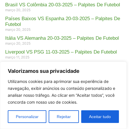
Brasil VS Colômbia 20-03-2025 – Palpites De Futebol
março 20, 2025
Países Baixos VS Espanha 20-03-2025 – Palpites De
Futebol
março 20, 2025
Itália VS Alemanha 20-03-2025 – Palpites De Futebol
março 20, 2025
Liverpool VS PSG 11-03-2025 – Palpites De Futebol
março 11, 2025
Manchester United VS Arsenal 09-03-2025 – Palpites
Valorizamos sua privacidade
De Futebol
março 9, 2025
Utilizamos cookies para aprimorar sua experiência de
PSG VS Liverpool 05-03-2025 – Palpites De Futebol
navegação, exibir anúncios ou conteúdo personalizado e
março 5, 2025
analisar nosso tráfego. Ao clicar em “Aceitar todos”, você
Real Madrid VS Atlético Madrid 04-03-2025 – Palpites
concorda com nosso uso de cookies.
De Futebol
março 4, 2025
Personalizar
Rejeitar
Aceitar tudo
West Ham VS Leicester 27-02-2025 – Palpites De
Futebol